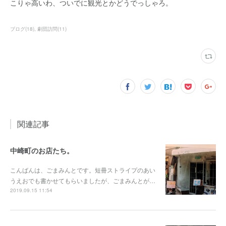
こりゃ高いわ、ついでに観光とかどうでっしゃろ。
ブログ
(
18
)
劇団訪問
(
11
)
関連記事
中崎町のお店たち。
こんばんは、ごまみんとです。短冊ストライプのあい
うえおでも書かせてもらいましたが、ごまみんとが…
2019.09.15 11:54