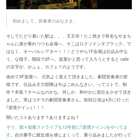
初めまして。皆奏者のみなさま。
そしてたどり着いた駅は、、、天王寺！たこ焼きで有名なやまち
ゃんに涎が垂れつつも会場へ、そこはロクソドンタブラック。で
はなく、オーバルシアター！！！どうやら1F会場は仕込み中な
う、な様子。階段で2Fへ、楽屋かと思って入ろうとすると cafe
の文字が。かふぇ、カフェ？のようです。
改めて3F楽屋へ、元気よく迎えて頂きました。劇団皆奏者の皆
様です、仕込み主力部隊は今はごめんなさい。ってコトで、制
作？衣装？チームなのかな。何しか、和やかに宣伝をさせて頂き
ました。実はコチラの劇団皆奏者さん、前回公演は4月に行った
｢逆境ナイン｣！！！
聞いたコトあります？ありますよね？
そう、我々短冊ストライプも12年前に｢逆境ナイン｣をやってま
す。
自分勝手に親近感を感じまくって、乗り込みましたが行って