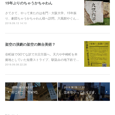
15年ぶりのちゃうかちゃわん
さてさて、やって来たのは名門・大阪大学。15年振
り、劇団ちゃうかちゃわん様へ訪問。六風館やぐん…
2019.09.13 14:10
架空の演劇の架空の舞台美術？
谷町線でGOてな訳で大日方面へ。天六や中崎町を本
拠地としていた短冊ストライプ、馴染みの地下鉄で…
2019.09.08 22:28
2019.08.10 05:23
2019.08.08 11:51
行こ行こ、TOKYO。
芸術祭やっております。